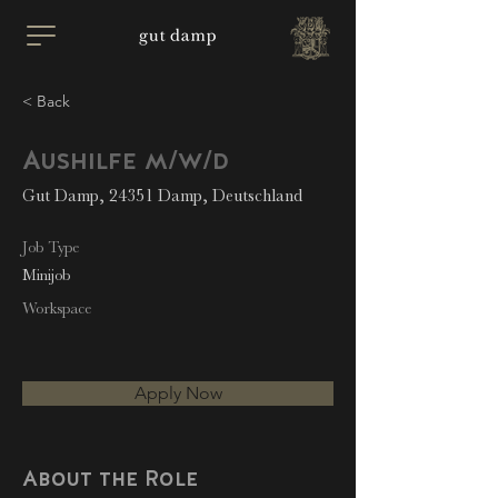
< Back
Aushilfe m/w/d
Gut Damp, 24351 Damp, Deutschland
Job Type
Minijob
Workspace
Apply Now
About the Role