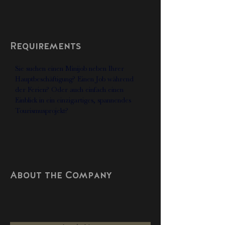
Requirements
Sie suchen einen Minijob neben Ihrer 
Hauptbeschäftigung? Einen Job während 
der Ferien? Oder auch einfach einen 
Einblick in ein einzigartiges, spannendes 
Tourismusprojekt?
About the Company