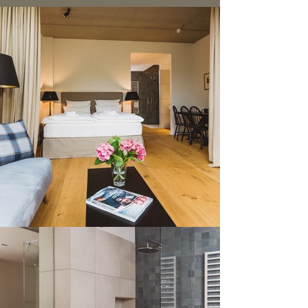
Zusätzlicher Gast (pro
25€
Gast/Nacht)
45€
Saunapaket
/ 2 Personen
20€
Babybett
10€
Kinderhochstuhl
10€
Bademantel
damprad.de
Fahrräder bei
20€
Hund pro Tag
39€
Blumenstrauss
Early Check-in ab 10.00 (bei
50€
Verfügbarkeit)
Late Check-Out bis 14.00 Uhr
50€
(bei Verfügbarkeit)
Handtuchset (Händehandtuch,
Duschtuch und
Badvorleger)
8,50€
(Bei Basispaket)
Bettwäschewechsel pro
12€
Bett
Zwischenreinigung mit