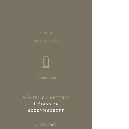
1 Hund
Musikanlage
Fahrstuhl
Gäste:
2
/ Betten:
1 Kingsize
Boxspringbett
37-43m2