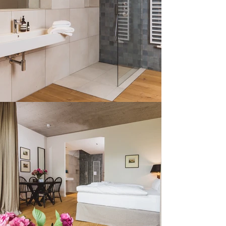
Wäschewechsel Atelier Loft
S/M & Galerie
95€;
Loft)
Garten Loft,
Familien Loft, Maisonette Loft,
Maisonette Familien
125€
Lof
t)
Kuhhaus Weinbegrüßungsset
(Muhnlight Grauburgunder &
Casa de la Vaca Vino
32€
Tinto)
Brötchenservice (pro
4,50€
Person)
Küchenset (4
Geschirrhandtücher,
Spülmaschinen-Taps, Lappen &
14€
Schwamm)