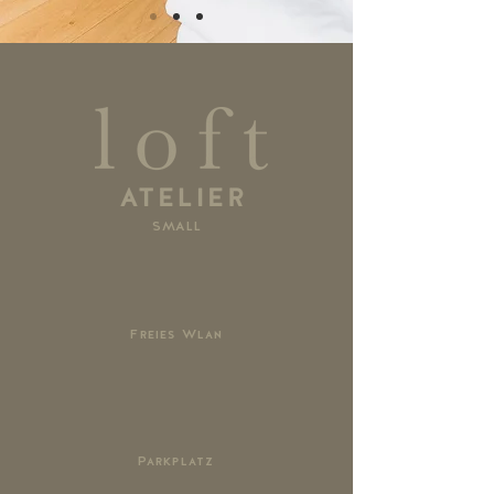
SMALL
Freies Wlan
Parkplatz