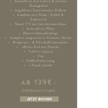
Aussicht in den Garten & auf den
Hausgraben
begehbarer französischer Balkon
kombinierter Wohn / Schlaf &
Essbereich
Smart TV mit Internetanschluss
kostenfreies Wlan
Bluetoothmusikanlage
komplett ausgestattete Siematic Küche
Nespresso - & Filterkaffeemaschine
offenes Bad mit Dusche
Toilette separat
Fön
Fußbodenheizung
1 Hund erlaubt
ab 139€
/
Übernachtung
jetzt buchen